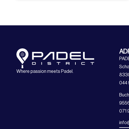
AD
PAD
Scha
Where passion meets Padel.
8330
044 
Buch
9556
071 
info