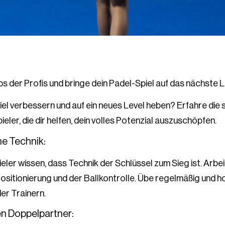
ps der Profis und bringe dein Padel-Spiel auf das nächste L
piel verbessern und auf ein neues Level heben? Erfahre die
eler, die dir helfen, dein volles Potenzial auszuschöpfen.
ne Technik:
eler wissen, dass Technik der Schlüssel zum Sieg ist. Arbei
ositionierung und der Ballkontrolle. Übe regelmäßig und h
er Trainern.
en Doppelpartner: