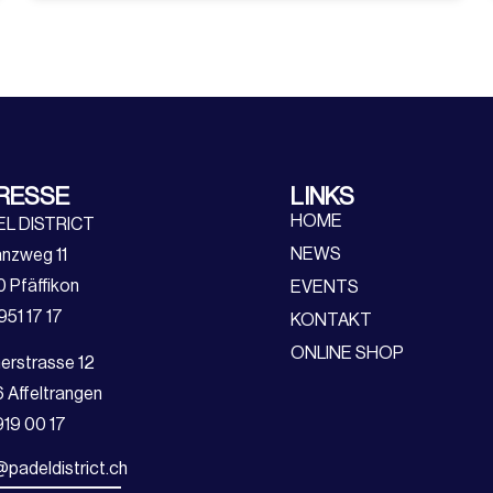
RESSE
LINKS
HOME
EL DISTRICT
NEWS
nzweg 11
 Pfäffikon
EVENTS
951 17 17
KONTAKT
ONLINE SHOP
erstrasse 12
 Affeltrangen
919 00 17
@padeldistrict.ch