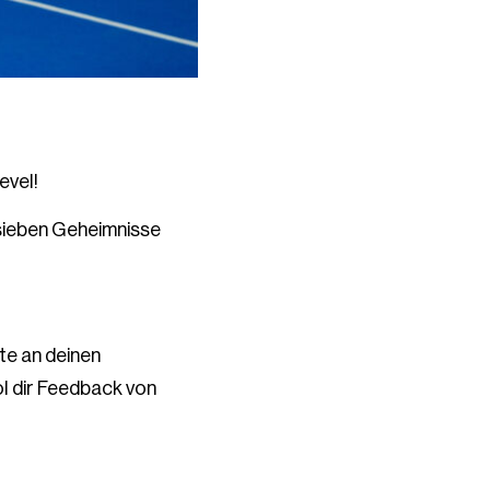
evel!
 sieben Geheimnisse
te an deinen
ol dir Feedback von